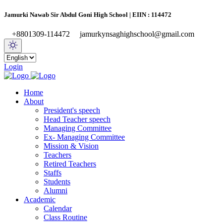
Jamurki Nawab Sir Abdul Goni High School | EIIN : 114472
+8801309-114472
jamurkynsaghighschool@gmail.com
Login
Home
About
President's speech
Head Teacher speech
Managing Committee
Ex- Managing Committee
Mission & Vision
Teachers
Retired Teachers
Staffs
Students
Alumni
Academic
Calendar
Class Routine